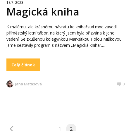
18.7. 2023
Magická kniha
K malému, ale krásnému návratu ke knihařství mne zavedl
příměstský letní tábor, na který jsem byla přizvána k jeho
vedení. Se zkušenou kolegyňkou Markétkou Holou Miškovou
jsme sestavily program s názvem „Magická kniha“....
Celý článek
Jana Matasová
0
1
2