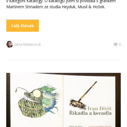
v kategorii Katalogy. O katalogu jsem si povídala s grafikem
Martinem Strnadem ze studia Heyduk, Musil & Hošek.
Celý článek
Jana Matasová
0