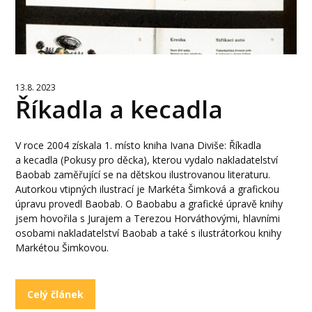
13.8. 2023
Říkadla a kecadla
V roce 2004 získala 1. místo kniha Ivana Diviše: Říkadla
a kecadla (Pokusy pro děcka), kterou vydalo nakladatelství
Baobab zaměřující se na dětskou ilustrovanou literaturu.
Autorkou vtipných ilustrací je Markéta Šimková a grafickou
úpravu provedl Baobab. O Baobabu a grafické úpravě knihy
jsem hovořila s Jurajem a Terezou Horváthovými, hlavními
osobami nakladatelství Baobab a také s ilustrátorkou knihy
Markétou Šimkovou.
Celý článek