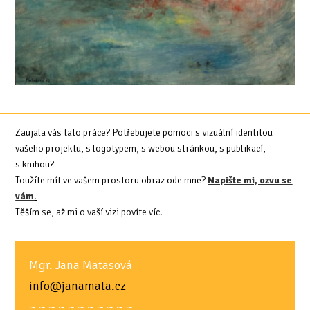
Zaujala vás tato práce? Potřebujete pomoci s vizuální identitou
vašeho projektu, s logotypem, s webou stránkou, s publikací,
s knihou?
Toužíte mít ve vašem prostoru obraz ode mne?
Napište mi, ozvu se
vám
.
Těším se, až mi o vaší vizi povíte víc.
Mgr. Jana Matasová
info@janamata.cz
~ ~ ~ ~ ~ ~ ~ ~ ~ ~ ~