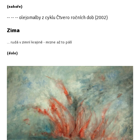
(nahoře)
-- -- -- olejomalby z cyklu Čtvero ročních dob (2002)
Zima
... rudá v zimní krajině - mrzne až to pálí
(dole)