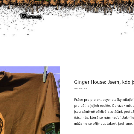
Ginger House: Jsem, kdo 
-- -- --
Práce pro projekt psycholožky milující
pro děti a jejich rodiče. Obrázek měl
jsou záměrně ošklivé a zvláštní, proto
části nás, která se nám nelíbí. Jakmi
můžeme se přijmout takoví, jací jsme.
--