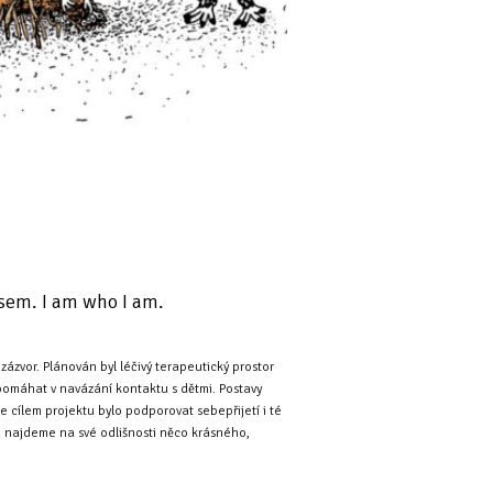
jsem. I am who I am.
 zázvor. Plánován byl léčivý terapeutický prostor
 pomáhat v navázání kontaktu s dětmi. Postavy
že cílem projektu bylo podporovat sebepřijetí i té
le najdeme na své odlišnosti něco krásného,