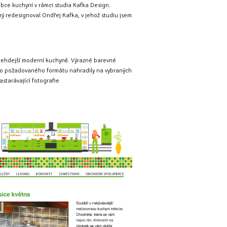
bce kuchyní v rámci studia Kafka Design.
terý redesignoval Ondřej Kafka, v jehož studiu jsem
 tehdejší moderní kuchyně. Výrazné barevné
t do požadovaného formátu nahradily na vybraných
astarávající fotografie