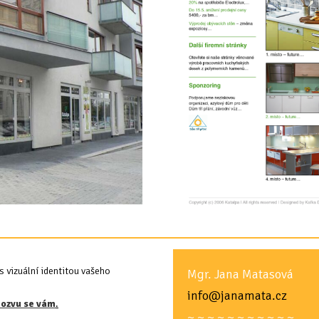
s vizuální identitou vašeho
Mgr. Jana Matasová
info@janamata.cz
 ozvu se vám
.
~ ~ ~ ~ ~ ~ ~ ~ ~ ~ ~