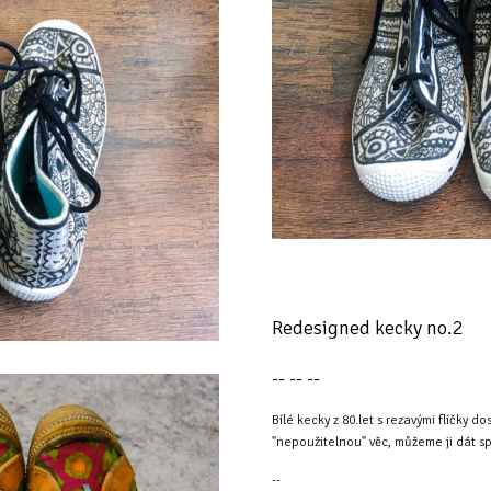
Redesigned kecky no.2
-- -- --
Bílé kecky z 80.let s rezavými flíčky 
"nepoužitelnou" věc, můžeme ji dát sp
--