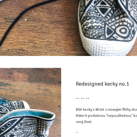
Redesigned kecky no.1
-- -- --
Bílé kecky z 80.let s rezavými flíčky do
Máte-li podobnou "nepoužitelnou" botu
nový život.
--