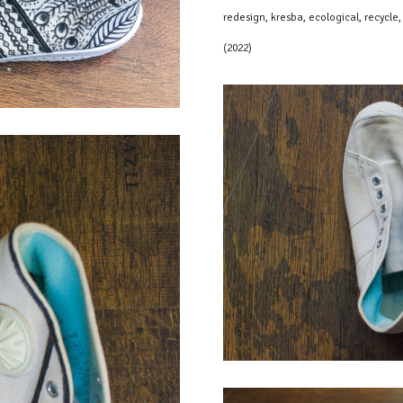
redesign, kresba, ecological, recyc
(2022)