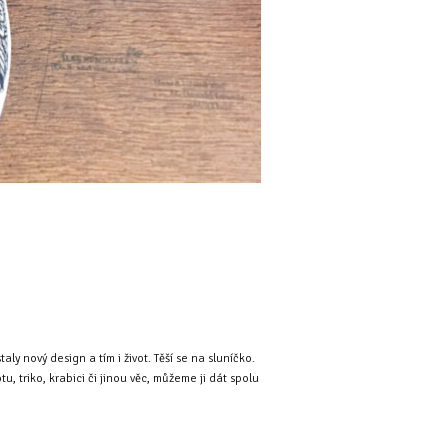
staly nový design a tím i život. Těší se na sluníčko.
, triko, krabici či jinou věc, můžeme ji dát spolu