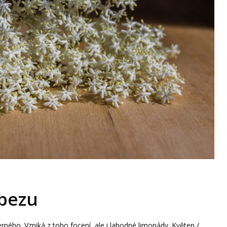
 bezu
rného. Vzniká z toho focení, ale i lahodné limonády. Květen /