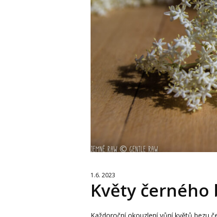
1.6. 2023
Květy černého
Každoroční okouzlení vůní květů bezu če