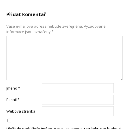
Přidat komentář
Vaše e-mailová adresa nebude zveřejněna.
Vyžadované
informace jsou označeny
*
Jméno
*
E-mail
*
Webová stránka
Uložit do prohlížeče jméno, e-mail a webovou stránku pro budoucí