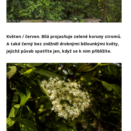
Květen / červen. Bílá projasňuje zelené koruny stromů.
A také černý bez zněžněl drobnými bělounkými květy,
jejichž půvab spatříte jen, když se k nim přiblížíte.