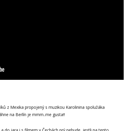
níků z Mexika propojený s muzikou Karolinina spolužáka
áhne na Berlín je mmm..me gusta!!
 a do jara i s filmem v Čechách prý nebude, jestli na tento