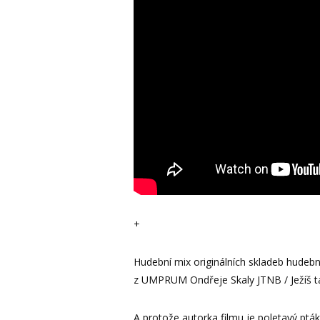
+
Hudební mix originálních skladeb hudeb
z UMPRUM Ondřeje Skaly JTNB / Ježíš t
A protože autorka filmu je poletavý pták