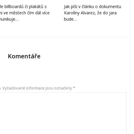
le billboardů či plakátů s
Jak píši v článku o dokumentu
i ve městech čím dál více
Karolíny Alvarez, že do jara
unikuje…
bude…
Komentáře
.
Vyžadované informace jsou označeny
*