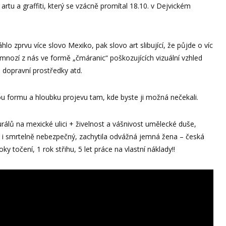
tu a graffiti, který se vzácně promítal 18.10. v Dejvickém
o zprvu více slovo Mexiko, pak slovo art slibující, že půjde o víc
 mnozí z nás ve formě „čmáranic“ poškozujících vizuální vzhled
, dopravní prostředky atd.
 formu a hloubku projevu tam, kde byste ji možná nečekali.
álů na mexické ulici + živelnost a vášnivost umělecké duše,
ba i smrtelně nebezpečný, zachytila odvážná jemná žena – česká
roky točení, 1 rok střihu, 5 let práce na vlastní náklady!!