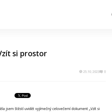
zít si prostor
25.10. 2023
0
měla jsem štěstí uvidět vyjímečný celovečerní dokument „Vzít si