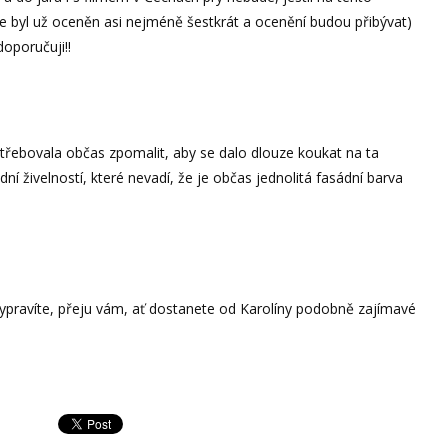
e byl už oceněn asi nejméně šestkrát a ocenění budou přibývat)
doporučuji!!
řebovala občas zpomalit, aby se dalo dlouze koukat na ta
dní živelností, které nevadí, že je občas jednolitá fasádní barva
vypravíte, přeju vám, ať dostanete od Karolíny podobně zajímavé