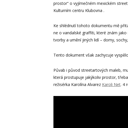
prostor“ o vyjímečném mexickém street ar
Kulturním centru Klubovna .
Ke shlédnutí tohoto dokumentu mě přitáhl
ne o vandalské graffiti, které znám jako
tvorby a umění jiných lidí – domy, sochy
Tento dokument však zachycuje vyspělou
Půvab i původ streetartových maleb, mur
která prostupuje jakýkoliv prostor, tře
režisérka Karolína Alvarez
Karoli Net
. 4 