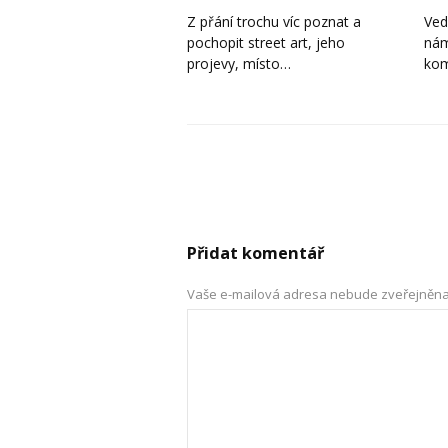
Z přání trochu víc poznat a
Ved
pochopit street art, jeho
nám
projevy, místo…
kom
Přidat komentář
Vaše e-mailová adresa nebude zveřejněna