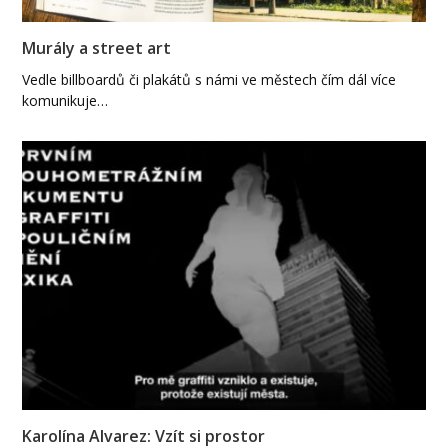
Murály a street art
Vedle billboardů či plakátů s námi ve městech čím dál více
komunikuje…
Karolína Alvarez: Vzít si prostor