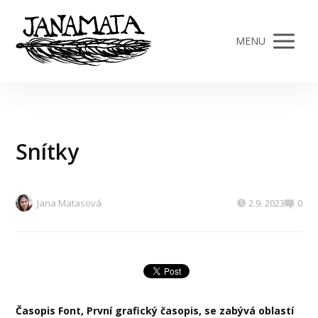
MENU
Snítky
Jana Matasová
2.9. 2023
0
Časopis Font, První grafický časopis, se zabývá oblastí