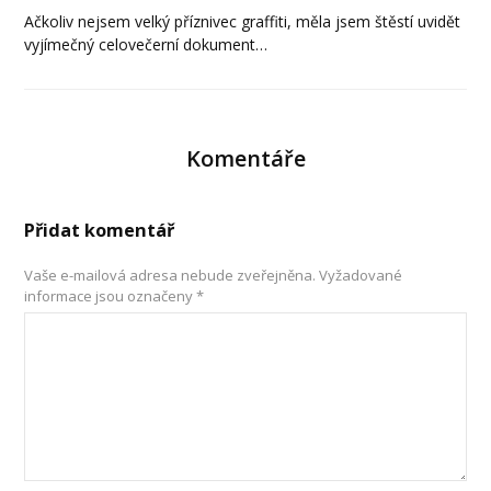
Ačkoliv nejsem velký příznivec graffiti, měla jsem štěstí uvidět
vyjímečný celovečerní dokument…
Komentáře
Přidat komentář
Vaše e-mailová adresa nebude zveřejněna.
Vyžadované
informace jsou označeny
*