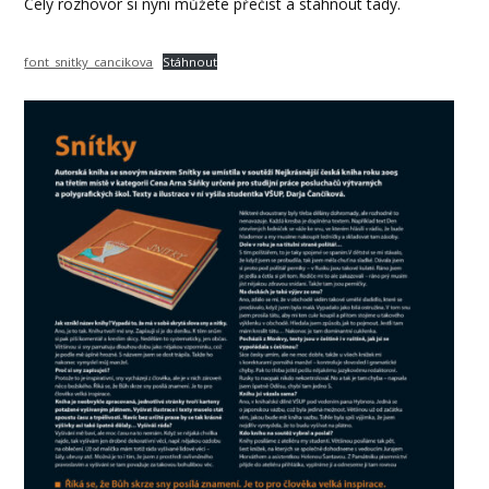
Celý rozhovor si nyní můžete přečíst a stáhnout tady.
font_snitky_cancikova
Stáhnout