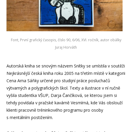
Font, První grafický časopis, číslo 90, 6/06, XVI. ročník, autor obálky
Juraj Horváth
Autorská kniha se snovým názvem Snítky se umístila v soutěži
Nejkrásnější česká kniha roku 2005 na třetím místě v kategorii
Cena Arna Sáňky určené pro studijní práce posluchačů
výtvarných a polygrafických škol. Texty a ilustrace v ní ručně
vyšila studentka VŠUP, Darja Čančíková, se kterou jsem si
tehdy povídala v pražské kavárně Vesmírná, kde Vás obslouží
klienti pracovně tréninkového programu pro osoby
s mentálním postižením.