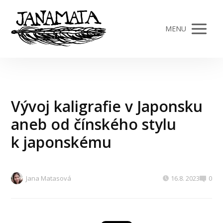
MENU
Vývoj kaligrafie v Japonsku
aneb od čínského stylu
k japonskému
Jana Matasová
16.8. 2023
0