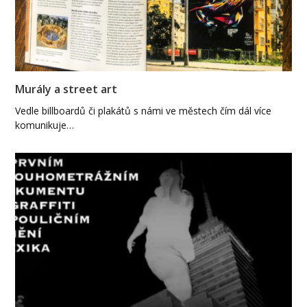
Murály a street art
Vedle billboardů či plakátů s námi ve městech čím dál více
komunikuje…