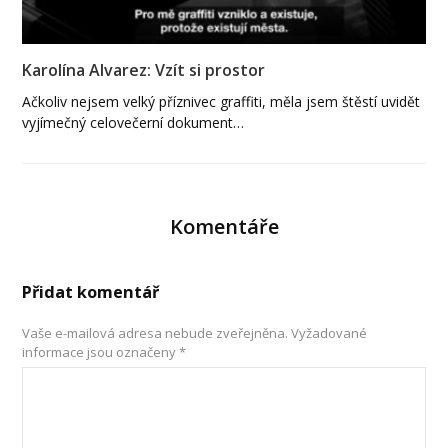
Karolína Alvarez: Vzít si prostor
Ačkoliv nejsem velký příznivec graffiti, měla jsem štěstí uvidět
vyjímečný celovečerní dokument…
Komentáře
Přidat komentář
Vaše e-mailová adresa nebude zveřejněna.
Vyžadované
informace jsou označeny
*